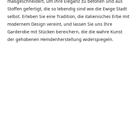
maßgeschneidert, um Ihre Eleganz zu betonen und aus
Stoffen gefertigt, die so lebendig sind wie die Ewige Stadt
selbst. Erleben Sie eine Tradition, die italienisches Erbe mit
modernem Design vereint, und lassen Sie uns Ihre
Garderobe mit Stücken bereichern, die die wahre Kunst
der gehobenen Hemdenherstellung widerspiegeln.
***************
En el corazón de Roma, entre la Via Veneto y la Piazza di
Spagna, se encuentra el atelier de Dario «Dan» Mandatori,
un maestro camisetero que ha perfeccionado su arte
durante cinco décadas. Criado en una familia de artesanos
—su madre trabajó en Sorella Fontana y su abuelo fue un
reconocido sastre eclesiástico—Dan heredó una pasión por
la elegancia y un compromiso absoluto con la calidad.
Abrió su primera boutique a principios de la década de
1970, cuando la “dolce vita” romana aún brillaba,