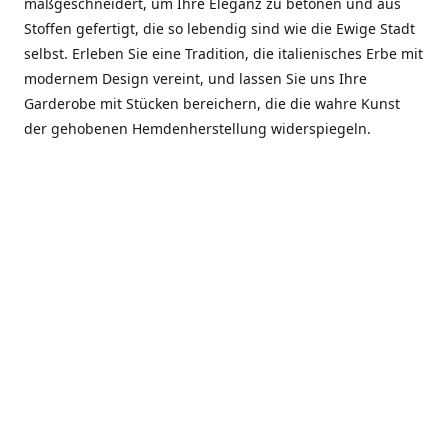
maßgeschneidert, um Ihre Eleganz zu betonen und aus
Stoffen gefertigt, die so lebendig sind wie die Ewige Stadt
selbst. Erleben Sie eine Tradition, die italienisches Erbe mit
modernem Design vereint, und lassen Sie uns Ihre
Garderobe mit Stücken bereichern, die die wahre Kunst
der gehobenen Hemdenherstellung widerspiegeln.
***************
En el corazón de Roma, entre la Via Veneto y la Piazza di
Spagna, se encuentra el atelier de Dario «Dan» Mandatori,
un maestro camisetero que ha perfeccionado su arte
durante cinco décadas. Criado en una familia de artesanos
—su madre trabajó en Sorella Fontana y su abuelo fue un
reconocido sastre eclesiástico—Dan heredó una pasión por
la elegancia y un compromiso absoluto con la calidad.
Abrió su primera boutique a principios de la década de
1970, cuando la “dolce vita” romana aún brillaba,