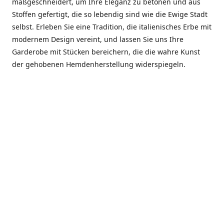
maßgeschneidert, um Ihre Eleganz zu betonen und aus
Stoffen gefertigt, die so lebendig sind wie die Ewige Stadt
selbst. Erleben Sie eine Tradition, die italienisches Erbe mit
modernem Design vereint, und lassen Sie uns Ihre
Garderobe mit Stücken bereichern, die die wahre Kunst
der gehobenen Hemdenherstellung widerspiegeln.
***************
En el corazón de Roma, entre la Via Veneto y la Piazza di
Spagna, se encuentra el atelier de Dario «Dan» Mandatori,
un maestro camisetero que ha perfeccionado su arte
durante cinco décadas. Criado en una familia de artesanos
—su madre trabajó en Sorella Fontana y su abuelo fue un
reconocido sastre eclesiástico—Dan heredó una pasión por
la elegancia y un compromiso absoluto con la calidad.
Abrió su primera boutique a principios de la década de
1970, cuando la “dolce vita” romana aún brillaba,