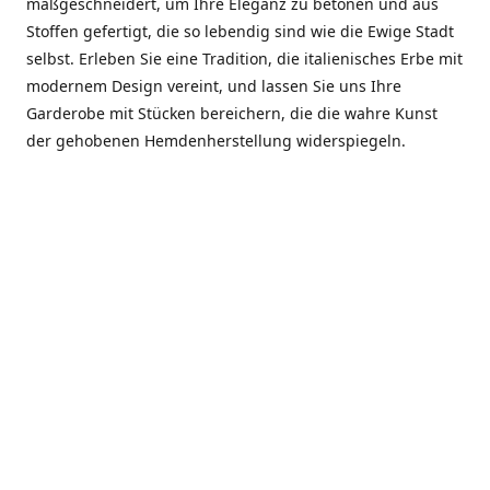
maßgeschneidert, um Ihre Eleganz zu betonen und aus
Stoffen gefertigt, die so lebendig sind wie die Ewige Stadt
selbst. Erleben Sie eine Tradition, die italienisches Erbe mit
modernem Design vereint, und lassen Sie uns Ihre
Garderobe mit Stücken bereichern, die die wahre Kunst
der gehobenen Hemdenherstellung widerspiegeln.
***************
En el corazón de Roma, entre la Via Veneto y la Piazza di
Spagna, se encuentra el atelier de Dario «Dan» Mandatori,
un maestro camisetero que ha perfeccionado su arte
durante cinco décadas. Criado en una familia de artesanos
—su madre trabajó en Sorella Fontana y su abuelo fue un
reconocido sastre eclesiástico—Dan heredó una pasión por
la elegancia y un compromiso absoluto con la calidad.
Abrió su primera boutique a principios de la década de
1970, cuando la “dolce vita” romana aún brillaba,