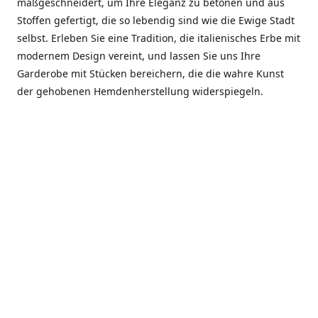
maßgeschneidert, um Ihre Eleganz zu betonen und aus
Stoffen gefertigt, die so lebendig sind wie die Ewige Stadt
selbst. Erleben Sie eine Tradition, die italienisches Erbe mit
modernem Design vereint, und lassen Sie uns Ihre
Garderobe mit Stücken bereichern, die die wahre Kunst
der gehobenen Hemdenherstellung widerspiegeln.
***************
En el corazón de Roma, entre la Via Veneto y la Piazza di
Spagna, se encuentra el atelier de Dario «Dan» Mandatori,
un maestro camisetero que ha perfeccionado su arte
durante cinco décadas. Criado en una familia de artesanos
—su madre trabajó en Sorella Fontana y su abuelo fue un
reconocido sastre eclesiástico—Dan heredó una pasión por
la elegancia y un compromiso absoluto con la calidad.
Abrió su primera boutique a principios de la década de
1970, cuando la “dolce vita” romana aún brillaba,