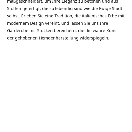
maßgeschneidert, um Ihre Eleganz zu betonen und aus
Stoffen gefertigt, die so lebendig sind wie die Ewige Stadt
selbst. Erleben Sie eine Tradition, die italienisches Erbe mit
modernem Design vereint, und lassen Sie uns Ihre
Garderobe mit Stücken bereichern, die die wahre Kunst
der gehobenen Hemdenherstellung widerspiegeln.
***************
En el corazón de Roma, entre la Via Veneto y la Piazza di
Spagna, se encuentra el atelier de Dario «Dan» Mandatori,
un maestro camisetero que ha perfeccionado su arte
durante cinco décadas. Criado en una familia de artesanos
—su madre trabajó en Sorella Fontana y su abuelo fue un
reconocido sastre eclesiástico—Dan heredó una pasión por
la elegancia y un compromiso absoluto con la calidad.
Abrió su primera boutique a principios de la década de
1970, cuando la “dolce vita” romana aún brillaba,