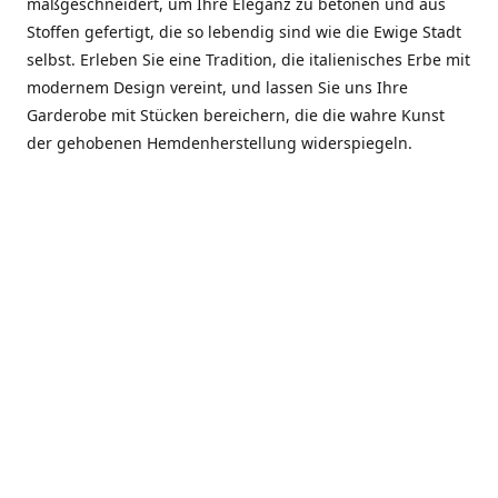
maßgeschneidert, um Ihre Eleganz zu betonen und aus
Stoffen gefertigt, die so lebendig sind wie die Ewige Stadt
selbst. Erleben Sie eine Tradition, die italienisches Erbe mit
modernem Design vereint, und lassen Sie uns Ihre
Garderobe mit Stücken bereichern, die die wahre Kunst
der gehobenen Hemdenherstellung widerspiegeln.
***************
En el corazón de Roma, entre la Via Veneto y la Piazza di
Spagna, se encuentra el atelier de Dario «Dan» Mandatori,
un maestro camisetero que ha perfeccionado su arte
durante cinco décadas. Criado en una familia de artesanos
—su madre trabajó en Sorella Fontana y su abuelo fue un
reconocido sastre eclesiástico—Dan heredó una pasión por
la elegancia y un compromiso absoluto con la calidad.
Abrió su primera boutique a principios de la década de
1970, cuando la “dolce vita” romana aún brillaba,