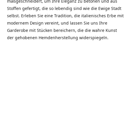
maßgeschneidert, um Ihre Eleganz zu betonen und aus
Stoffen gefertigt, die so lebendig sind wie die Ewige Stadt
selbst. Erleben Sie eine Tradition, die italienisches Erbe mit
modernem Design vereint, und lassen Sie uns Ihre
Garderobe mit Stücken bereichern, die die wahre Kunst
der gehobenen Hemdenherstellung widerspiegeln.
***************
En el corazón de Roma, entre la Via Veneto y la Piazza di
Spagna, se encuentra el atelier de Dario «Dan» Mandatori,
un maestro camisetero que ha perfeccionado su arte
durante cinco décadas. Criado en una familia de artesanos
—su madre trabajó en Sorella Fontana y su abuelo fue un
reconocido sastre eclesiástico—Dan heredó una pasión por
la elegancia y un compromiso absoluto con la calidad.
Abrió su primera boutique a principios de la década de
1970, cuando la “dolce vita” romana aún brillaba,