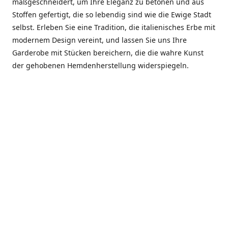
maßgeschneidert, um Ihre Eleganz zu betonen und aus
Stoffen gefertigt, die so lebendig sind wie die Ewige Stadt
selbst. Erleben Sie eine Tradition, die italienisches Erbe mit
modernem Design vereint, und lassen Sie uns Ihre
Garderobe mit Stücken bereichern, die die wahre Kunst
der gehobenen Hemdenherstellung widerspiegeln.
***************
En el corazón de Roma, entre la Via Veneto y la Piazza di
Spagna, se encuentra el atelier de Dario «Dan» Mandatori,
un maestro camisetero que ha perfeccionado su arte
durante cinco décadas. Criado en una familia de artesanos
—su madre trabajó en Sorella Fontana y su abuelo fue un
reconocido sastre eclesiástico—Dan heredó una pasión por
la elegancia y un compromiso absoluto con la calidad.
Abrió su primera boutique a principios de la década de
1970, cuando la “dolce vita” romana aún brillaba,