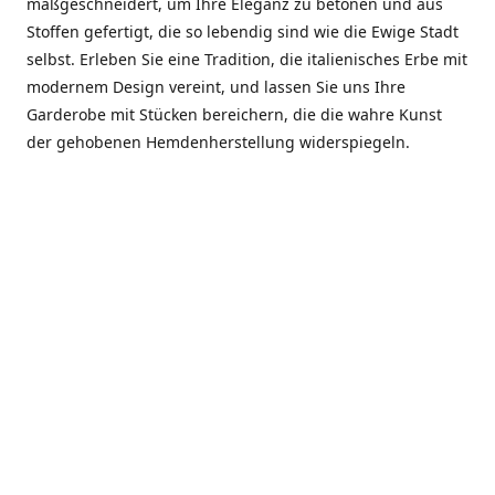
maßgeschneidert, um Ihre Eleganz zu betonen und aus
Stoffen gefertigt, die so lebendig sind wie die Ewige Stadt
selbst. Erleben Sie eine Tradition, die italienisches Erbe mit
modernem Design vereint, und lassen Sie uns Ihre
Garderobe mit Stücken bereichern, die die wahre Kunst
der gehobenen Hemdenherstellung widerspiegeln.
***************
En el corazón de Roma, entre la Via Veneto y la Piazza di
Spagna, se encuentra el atelier de Dario «Dan» Mandatori,
un maestro camisetero que ha perfeccionado su arte
durante cinco décadas. Criado en una familia de artesanos
—su madre trabajó en Sorella Fontana y su abuelo fue un
reconocido sastre eclesiástico—Dan heredó una pasión por
la elegancia y un compromiso absoluto con la calidad.
Abrió su primera boutique a principios de la década de
1970, cuando la “dolce vita” romana aún brillaba,