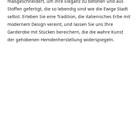
maßgeschneidert, um Ihre Eleganz zu betonen und aus
Stoffen gefertigt, die so lebendig sind wie die Ewige Stadt
selbst. Erleben Sie eine Tradition, die italienisches Erbe mit
modernem Design vereint, und lassen Sie uns Ihre
Garderobe mit Stücken bereichern, die die wahre Kunst
der gehobenen Hemdenherstellung widerspiegeln.
***************
En el corazón de Roma, entre la Via Veneto y la Piazza di
Spagna, se encuentra el atelier de Dario «Dan» Mandatori,
un maestro camisetero que ha perfeccionado su arte
durante cinco décadas. Criado en una familia de artesanos
—su madre trabajó en Sorella Fontana y su abuelo fue un
reconocido sastre eclesiástico—Dan heredó una pasión por
la elegancia y un compromiso absoluto con la calidad.
Abrió su primera boutique a principios de la década de
1970, cuando la “dolce vita” romana aún brillaba,