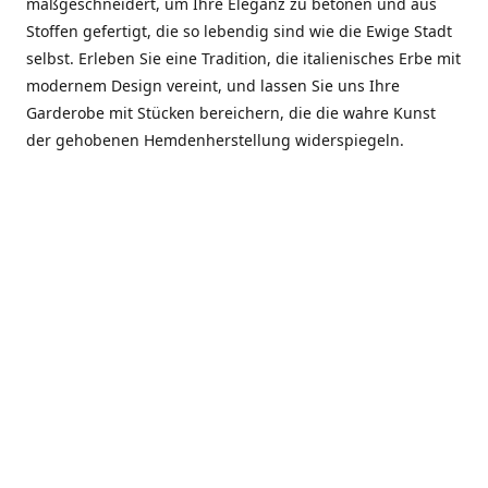
maßgeschneidert, um Ihre Eleganz zu betonen und aus
Stoffen gefertigt, die so lebendig sind wie die Ewige Stadt
selbst. Erleben Sie eine Tradition, die italienisches Erbe mit
modernem Design vereint, und lassen Sie uns Ihre
Garderobe mit Stücken bereichern, die die wahre Kunst
der gehobenen Hemdenherstellung widerspiegeln.
***************
En el corazón de Roma, entre la Via Veneto y la Piazza di
Spagna, se encuentra el atelier de Dario «Dan» Mandatori,
un maestro camisetero que ha perfeccionado su arte
durante cinco décadas. Criado en una familia de artesanos
—su madre trabajó en Sorella Fontana y su abuelo fue un
reconocido sastre eclesiástico—Dan heredó una pasión por
la elegancia y un compromiso absoluto con la calidad.
Abrió su primera boutique a principios de la década de
1970, cuando la “dolce vita” romana aún brillaba,