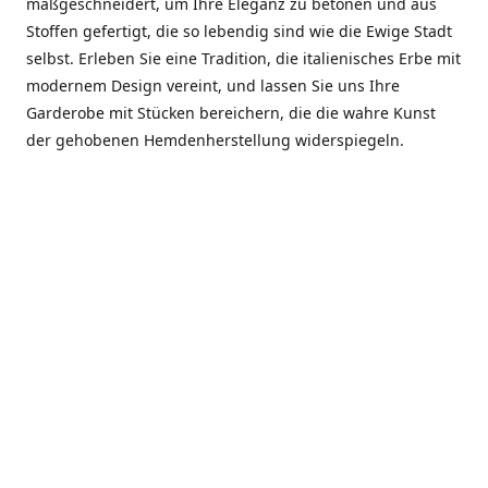
maßgeschneidert, um Ihre Eleganz zu betonen und aus
Stoffen gefertigt, die so lebendig sind wie die Ewige Stadt
selbst. Erleben Sie eine Tradition, die italienisches Erbe mit
modernem Design vereint, und lassen Sie uns Ihre
Garderobe mit Stücken bereichern, die die wahre Kunst
der gehobenen Hemdenherstellung widerspiegeln.
***************
En el corazón de Roma, entre la Via Veneto y la Piazza di
Spagna, se encuentra el atelier de Dario «Dan» Mandatori,
un maestro camisetero que ha perfeccionado su arte
durante cinco décadas. Criado en una familia de artesanos
—su madre trabajó en Sorella Fontana y su abuelo fue un
reconocido sastre eclesiástico—Dan heredó una pasión por
la elegancia y un compromiso absoluto con la calidad.
Abrió su primera boutique a principios de la década de
1970, cuando la “dolce vita” romana aún brillaba,