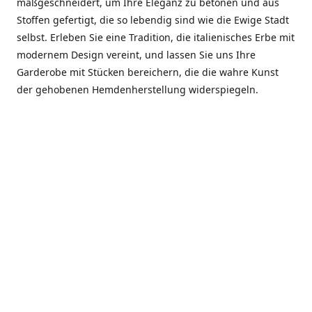
maßgeschneidert, um Ihre Eleganz zu betonen und aus
Stoffen gefertigt, die so lebendig sind wie die Ewige Stadt
selbst. Erleben Sie eine Tradition, die italienisches Erbe mit
modernem Design vereint, und lassen Sie uns Ihre
Garderobe mit Stücken bereichern, die die wahre Kunst
der gehobenen Hemdenherstellung widerspiegeln.
***************
En el corazón de Roma, entre la Via Veneto y la Piazza di
Spagna, se encuentra el atelier de Dario «Dan» Mandatori,
un maestro camisetero que ha perfeccionado su arte
durante cinco décadas. Criado en una familia de artesanos
—su madre trabajó en Sorella Fontana y su abuelo fue un
reconocido sastre eclesiástico—Dan heredó una pasión por
la elegancia y un compromiso absoluto con la calidad.
Abrió su primera boutique a principios de la década de
1970, cuando la “dolce vita” romana aún brillaba,