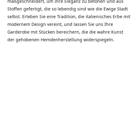
maßgeschneidert, um Ihre Eleganz zu betonen und aus
Stoffen gefertigt, die so lebendig sind wie die Ewige Stadt
selbst. Erleben Sie eine Tradition, die italienisches Erbe mit
modernem Design vereint, und lassen Sie uns Ihre
Garderobe mit Stücken bereichern, die die wahre Kunst
der gehobenen Hemdenherstellung widerspiegeln.
***************
En el corazón de Roma, entre la Via Veneto y la Piazza di
Spagna, se encuentra el atelier de Dario «Dan» Mandatori,
un maestro camisetero que ha perfeccionado su arte
durante cinco décadas. Criado en una familia de artesanos
—su madre trabajó en Sorella Fontana y su abuelo fue un
reconocido sastre eclesiástico—Dan heredó una pasión por
la elegancia y un compromiso absoluto con la calidad.
Abrió su primera boutique a principios de la década de
1970, cuando la “dolce vita” romana aún brillaba,