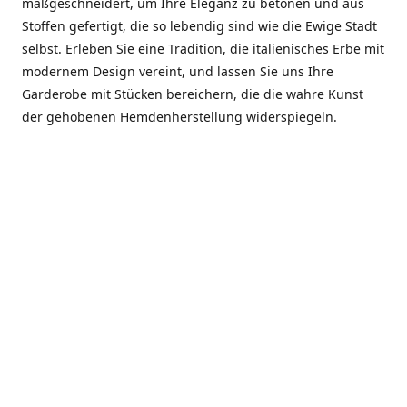
maßgeschneidert, um Ihre Eleganz zu betonen und aus
Stoffen gefertigt, die so lebendig sind wie die Ewige Stadt
selbst. Erleben Sie eine Tradition, die italienisches Erbe mit
modernem Design vereint, und lassen Sie uns Ihre
Garderobe mit Stücken bereichern, die die wahre Kunst
der gehobenen Hemdenherstellung widerspiegeln.
***************
En el corazón de Roma, entre la Via Veneto y la Piazza di
Spagna, se encuentra el atelier de Dario «Dan» Mandatori,
un maestro camisetero que ha perfeccionado su arte
durante cinco décadas. Criado en una familia de artesanos
—su madre trabajó en Sorella Fontana y su abuelo fue un
reconocido sastre eclesiástico—Dan heredó una pasión por
la elegancia y un compromiso absoluto con la calidad.
Abrió su primera boutique a principios de la década de
1970, cuando la “dolce vita” romana aún brillaba,