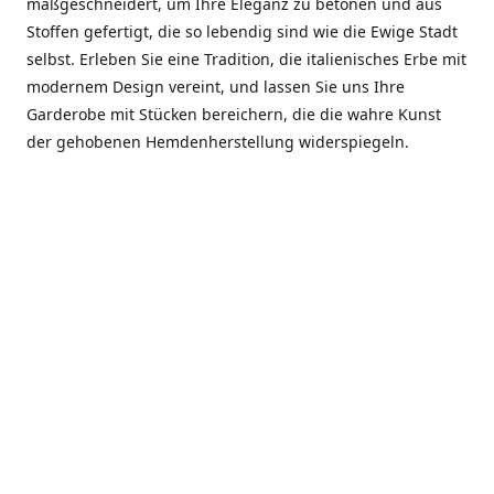
maßgeschneidert, um Ihre Eleganz zu betonen und aus
Stoffen gefertigt, die so lebendig sind wie die Ewige Stadt
selbst. Erleben Sie eine Tradition, die italienisches Erbe mit
modernem Design vereint, und lassen Sie uns Ihre
Garderobe mit Stücken bereichern, die die wahre Kunst
der gehobenen Hemdenherstellung widerspiegeln.
***************
En el corazón de Roma, entre la Via Veneto y la Piazza di
Spagna, se encuentra el atelier de Dario «Dan» Mandatori,
un maestro camisetero que ha perfeccionado su arte
durante cinco décadas. Criado en una familia de artesanos
—su madre trabajó en Sorella Fontana y su abuelo fue un
reconocido sastre eclesiástico—Dan heredó una pasión por
la elegancia y un compromiso absoluto con la calidad.
Abrió su primera boutique a principios de la década de
1970, cuando la “dolce vita” romana aún brillaba,