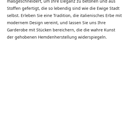
maßgeschneidert, um Ihre Eleganz zu betonen und aus
Stoffen gefertigt, die so lebendig sind wie die Ewige Stadt
selbst. Erleben Sie eine Tradition, die italienisches Erbe mit
modernem Design vereint, und lassen Sie uns Ihre
Garderobe mit Stücken bereichern, die die wahre Kunst
der gehobenen Hemdenherstellung widerspiegeln.
***************
En el corazón de Roma, entre la Via Veneto y la Piazza di
Spagna, se encuentra el atelier de Dario «Dan» Mandatori,
un maestro camisetero que ha perfeccionado su arte
durante cinco décadas. Criado en una familia de artesanos
—su madre trabajó en Sorella Fontana y su abuelo fue un
reconocido sastre eclesiástico—Dan heredó una pasión por
la elegancia y un compromiso absoluto con la calidad.
Abrió su primera boutique a principios de la década de
1970, cuando la “dolce vita” romana aún brillaba,