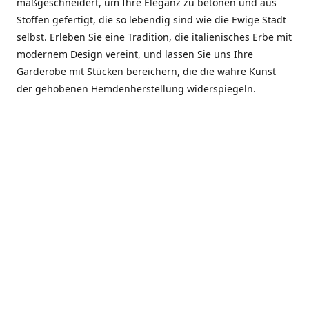
maßgeschneidert, um Ihre Eleganz zu betonen und aus
Stoffen gefertigt, die so lebendig sind wie die Ewige Stadt
selbst. Erleben Sie eine Tradition, die italienisches Erbe mit
modernem Design vereint, und lassen Sie uns Ihre
Garderobe mit Stücken bereichern, die die wahre Kunst
der gehobenen Hemdenherstellung widerspiegeln.
***************
En el corazón de Roma, entre la Via Veneto y la Piazza di
Spagna, se encuentra el atelier de Dario «Dan» Mandatori,
un maestro camisetero que ha perfeccionado su arte
durante cinco décadas. Criado en una familia de artesanos
—su madre trabajó en Sorella Fontana y su abuelo fue un
reconocido sastre eclesiástico—Dan heredó una pasión por
la elegancia y un compromiso absoluto con la calidad.
Abrió su primera boutique a principios de la década de
1970, cuando la “dolce vita” romana aún brillaba,