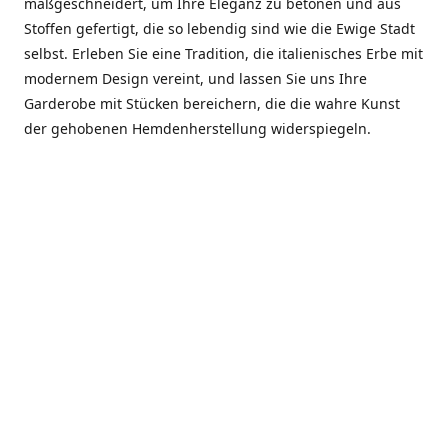
maßgeschneidert, um Ihre Eleganz zu betonen und aus
Stoffen gefertigt, die so lebendig sind wie die Ewige Stadt
selbst. Erleben Sie eine Tradition, die italienisches Erbe mit
modernem Design vereint, und lassen Sie uns Ihre
Garderobe mit Stücken bereichern, die die wahre Kunst
der gehobenen Hemdenherstellung widerspiegeln.
***************
En el corazón de Roma, entre la Via Veneto y la Piazza di
Spagna, se encuentra el atelier de Dario «Dan» Mandatori,
un maestro camisetero que ha perfeccionado su arte
durante cinco décadas. Criado en una familia de artesanos
—su madre trabajó en Sorella Fontana y su abuelo fue un
reconocido sastre eclesiástico—Dan heredó una pasión por
la elegancia y un compromiso absoluto con la calidad.
Abrió su primera boutique a principios de la década de
1970, cuando la “dolce vita” romana aún brillaba,