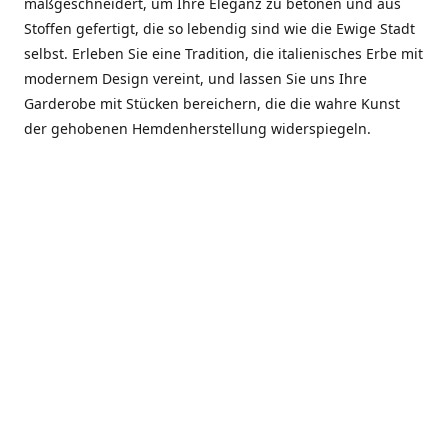
maßgeschneidert, um Ihre Eleganz zu betonen und aus
Stoffen gefertigt, die so lebendig sind wie die Ewige Stadt
selbst. Erleben Sie eine Tradition, die italienisches Erbe mit
modernem Design vereint, und lassen Sie uns Ihre
Garderobe mit Stücken bereichern, die die wahre Kunst
der gehobenen Hemdenherstellung widerspiegeln.
***************
En el corazón de Roma, entre la Via Veneto y la Piazza di
Spagna, se encuentra el atelier de Dario «Dan» Mandatori,
un maestro camisetero que ha perfeccionado su arte
durante cinco décadas. Criado en una familia de artesanos
—su madre trabajó en Sorella Fontana y su abuelo fue un
reconocido sastre eclesiástico—Dan heredó una pasión por
la elegancia y un compromiso absoluto con la calidad.
Abrió su primera boutique a principios de la década de
1970, cuando la “dolce vita” romana aún brillaba,