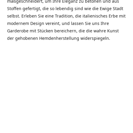
maßgeschneidert, um Ihre Eleganz zu betonen und aus
Stoffen gefertigt, die so lebendig sind wie die Ewige Stadt
selbst. Erleben Sie eine Tradition, die italienisches Erbe mit
modernem Design vereint, und lassen Sie uns Ihre
Garderobe mit Stücken bereichern, die die wahre Kunst
der gehobenen Hemdenherstellung widerspiegeln.
***************
En el corazón de Roma, entre la Via Veneto y la Piazza di
Spagna, se encuentra el atelier de Dario «Dan» Mandatori,
un maestro camisetero que ha perfeccionado su arte
durante cinco décadas. Criado en una familia de artesanos
—su madre trabajó en Sorella Fontana y su abuelo fue un
reconocido sastre eclesiástico—Dan heredó una pasión por
la elegancia y un compromiso absoluto con la calidad.
Abrió su primera boutique a principios de la década de
1970, cuando la “dolce vita” romana aún brillaba,