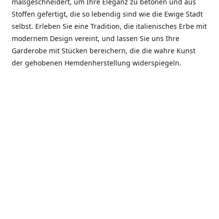
maßgeschneidert, um Ihre Eleganz zu betonen und aus
Stoffen gefertigt, die so lebendig sind wie die Ewige Stadt
selbst. Erleben Sie eine Tradition, die italienisches Erbe mit
modernem Design vereint, und lassen Sie uns Ihre
Garderobe mit Stücken bereichern, die die wahre Kunst
der gehobenen Hemdenherstellung widerspiegeln.
***************
En el corazón de Roma, entre la Via Veneto y la Piazza di
Spagna, se encuentra el atelier de Dario «Dan» Mandatori,
un maestro camisetero que ha perfeccionado su arte
durante cinco décadas. Criado en una familia de artesanos
—su madre trabajó en Sorella Fontana y su abuelo fue un
reconocido sastre eclesiástico—Dan heredó una pasión por
la elegancia y un compromiso absoluto con la calidad.
Abrió su primera boutique a principios de la década de
1970, cuando la “dolce vita” romana aún brillaba,