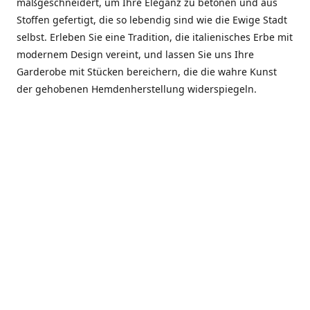
maßgeschneidert, um Ihre Eleganz zu betonen und aus
Stoffen gefertigt, die so lebendig sind wie die Ewige Stadt
selbst. Erleben Sie eine Tradition, die italienisches Erbe mit
modernem Design vereint, und lassen Sie uns Ihre
Garderobe mit Stücken bereichern, die die wahre Kunst
der gehobenen Hemdenherstellung widerspiegeln.
***************
En el corazón de Roma, entre la Via Veneto y la Piazza di
Spagna, se encuentra el atelier de Dario «Dan» Mandatori,
un maestro camisetero que ha perfeccionado su arte
durante cinco décadas. Criado en una familia de artesanos
—su madre trabajó en Sorella Fontana y su abuelo fue un
reconocido sastre eclesiástico—Dan heredó una pasión por
la elegancia y un compromiso absoluto con la calidad.
Abrió su primera boutique a principios de la década de
1970, cuando la “dolce vita” romana aún brillaba,