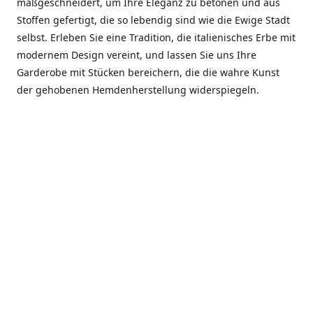
maßgeschneidert, um Ihre Eleganz zu betonen und aus
Stoffen gefertigt, die so lebendig sind wie die Ewige Stadt
selbst. Erleben Sie eine Tradition, die italienisches Erbe mit
modernem Design vereint, und lassen Sie uns Ihre
Garderobe mit Stücken bereichern, die die wahre Kunst
der gehobenen Hemdenherstellung widerspiegeln.
***************
En el corazón de Roma, entre la Via Veneto y la Piazza di
Spagna, se encuentra el atelier de Dario «Dan» Mandatori,
un maestro camisetero que ha perfeccionado su arte
durante cinco décadas. Criado en una familia de artesanos
—su madre trabajó en Sorella Fontana y su abuelo fue un
reconocido sastre eclesiástico—Dan heredó una pasión por
la elegancia y un compromiso absoluto con la calidad.
Abrió su primera boutique a principios de la década de
1970, cuando la “dolce vita” romana aún brillaba,