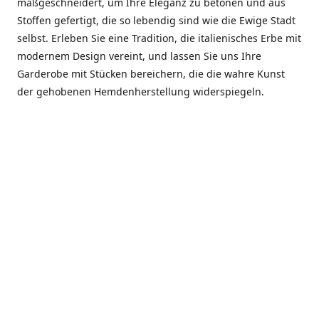
maßgeschneidert, um Ihre Eleganz zu betonen und aus
Stoffen gefertigt, die so lebendig sind wie die Ewige Stadt
selbst. Erleben Sie eine Tradition, die italienisches Erbe mit
modernem Design vereint, und lassen Sie uns Ihre
Garderobe mit Stücken bereichern, die die wahre Kunst
der gehobenen Hemdenherstellung widerspiegeln.
***************
En el corazón de Roma, entre la Via Veneto y la Piazza di
Spagna, se encuentra el atelier de Dario «Dan» Mandatori,
un maestro camisetero que ha perfeccionado su arte
durante cinco décadas. Criado en una familia de artesanos
—su madre trabajó en Sorella Fontana y su abuelo fue un
reconocido sastre eclesiástico—Dan heredó una pasión por
la elegancia y un compromiso absoluto con la calidad.
Abrió su primera boutique a principios de la década de
1970, cuando la “dolce vita” romana aún brillaba,