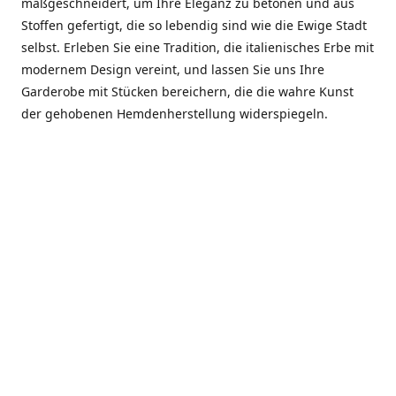
maßgeschneidert, um Ihre Eleganz zu betonen und aus
Stoffen gefertigt, die so lebendig sind wie die Ewige Stadt
selbst. Erleben Sie eine Tradition, die italienisches Erbe mit
modernem Design vereint, und lassen Sie uns Ihre
Garderobe mit Stücken bereichern, die die wahre Kunst
der gehobenen Hemdenherstellung widerspiegeln.
***************
En el corazón de Roma, entre la Via Veneto y la Piazza di
Spagna, se encuentra el atelier de Dario «Dan» Mandatori,
un maestro camisetero que ha perfeccionado su arte
durante cinco décadas. Criado en una familia de artesanos
—su madre trabajó en Sorella Fontana y su abuelo fue un
reconocido sastre eclesiástico—Dan heredó una pasión por
la elegancia y un compromiso absoluto con la calidad.
Abrió su primera boutique a principios de la década de
1970, cuando la “dolce vita” romana aún brillaba,