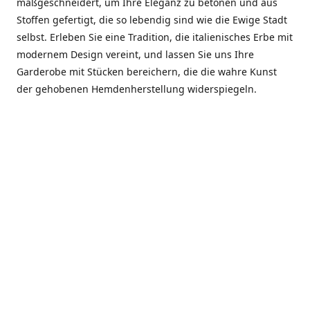
maßgeschneidert, um Ihre Eleganz zu betonen und aus
Stoffen gefertigt, die so lebendig sind wie die Ewige Stadt
selbst. Erleben Sie eine Tradition, die italienisches Erbe mit
modernem Design vereint, und lassen Sie uns Ihre
Garderobe mit Stücken bereichern, die die wahre Kunst
der gehobenen Hemdenherstellung widerspiegeln.
***************
En el corazón de Roma, entre la Via Veneto y la Piazza di
Spagna, se encuentra el atelier de Dario «Dan» Mandatori,
un maestro camisetero que ha perfeccionado su arte
durante cinco décadas. Criado en una familia de artesanos
—su madre trabajó en Sorella Fontana y su abuelo fue un
reconocido sastre eclesiástico—Dan heredó una pasión por
la elegancia y un compromiso absoluto con la calidad.
Abrió su primera boutique a principios de la década de
1970, cuando la “dolce vita” romana aún brillaba,