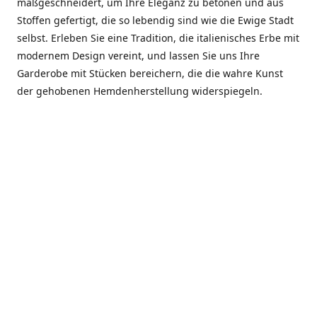
maßgeschneidert, um Ihre Eleganz zu betonen und aus
Stoffen gefertigt, die so lebendig sind wie die Ewige Stadt
selbst. Erleben Sie eine Tradition, die italienisches Erbe mit
modernem Design vereint, und lassen Sie uns Ihre
Garderobe mit Stücken bereichern, die die wahre Kunst
der gehobenen Hemdenherstellung widerspiegeln.
***************
En el corazón de Roma, entre la Via Veneto y la Piazza di
Spagna, se encuentra el atelier de Dario «Dan» Mandatori,
un maestro camisetero que ha perfeccionado su arte
durante cinco décadas. Criado en una familia de artesanos
—su madre trabajó en Sorella Fontana y su abuelo fue un
reconocido sastre eclesiástico—Dan heredó una pasión por
la elegancia y un compromiso absoluto con la calidad.
Abrió su primera boutique a principios de la década de
1970, cuando la “dolce vita” romana aún brillaba,