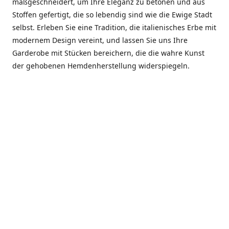
maßgeschneidert, um Ihre Eleganz zu betonen und aus
Stoffen gefertigt, die so lebendig sind wie die Ewige Stadt
selbst. Erleben Sie eine Tradition, die italienisches Erbe mit
modernem Design vereint, und lassen Sie uns Ihre
Garderobe mit Stücken bereichern, die die wahre Kunst
der gehobenen Hemdenherstellung widerspiegeln.
***************
En el corazón de Roma, entre la Via Veneto y la Piazza di
Spagna, se encuentra el atelier de Dario «Dan» Mandatori,
un maestro camisetero que ha perfeccionado su arte
durante cinco décadas. Criado en una familia de artesanos
—su madre trabajó en Sorella Fontana y su abuelo fue un
reconocido sastre eclesiástico—Dan heredó una pasión por
la elegancia y un compromiso absoluto con la calidad.
Abrió su primera boutique a principios de la década de
1970, cuando la “dolce vita” romana aún brillaba,