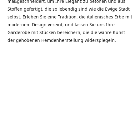
maßgeschneidert, um Ihre Eleganz zu betonen und aus
Stoffen gefertigt, die so lebendig sind wie die Ewige Stadt
selbst. Erleben Sie eine Tradition, die italienisches Erbe mit
modernem Design vereint, und lassen Sie uns Ihre
Garderobe mit Stücken bereichern, die die wahre Kunst
der gehobenen Hemdenherstellung widerspiegeln.
***************
En el corazón de Roma, entre la Via Veneto y la Piazza di
Spagna, se encuentra el atelier de Dario «Dan» Mandatori,
un maestro camisetero que ha perfeccionado su arte
durante cinco décadas. Criado en una familia de artesanos
—su madre trabajó en Sorella Fontana y su abuelo fue un
reconocido sastre eclesiástico—Dan heredó una pasión por
la elegancia y un compromiso absoluto con la calidad.
Abrió su primera boutique a principios de la década de
1970, cuando la “dolce vita” romana aún brillaba,