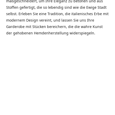
maßgeschneidert, um Ihre Eleganz zu betonen und aus
Stoffen gefertigt, die so lebendig sind wie die Ewige Stadt
selbst. Erleben Sie eine Tradition, die italienisches Erbe mit
modernem Design vereint, und lassen Sie uns Ihre
Garderobe mit Stücken bereichern, die die wahre Kunst
der gehobenen Hemdenherstellung widerspiegeln.
***************
En el corazón de Roma, entre la Via Veneto y la Piazza di
Spagna, se encuentra el atelier de Dario «Dan» Mandatori,
un maestro camisetero que ha perfeccionado su arte
durante cinco décadas. Criado en una familia de artesanos
—su madre trabajó en Sorella Fontana y su abuelo fue un
reconocido sastre eclesiástico—Dan heredó una pasión por
la elegancia y un compromiso absoluto con la calidad.
Abrió su primera boutique a principios de la década de
1970, cuando la “dolce vita” romana aún brillaba,