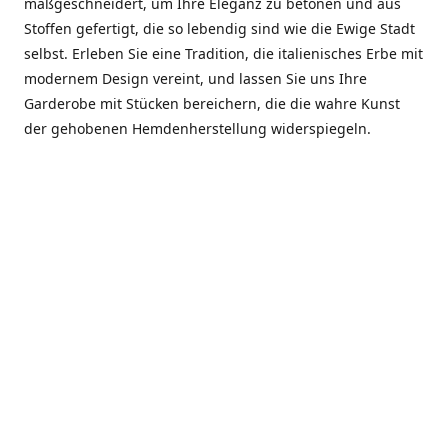
maßgeschneidert, um Ihre Eleganz zu betonen und aus
Stoffen gefertigt, die so lebendig sind wie die Ewige Stadt
selbst. Erleben Sie eine Tradition, die italienisches Erbe mit
modernem Design vereint, und lassen Sie uns Ihre
Garderobe mit Stücken bereichern, die die wahre Kunst
der gehobenen Hemdenherstellung widerspiegeln.
***************
En el corazón de Roma, entre la Via Veneto y la Piazza di
Spagna, se encuentra el atelier de Dario «Dan» Mandatori,
un maestro camisetero que ha perfeccionado su arte
durante cinco décadas. Criado en una familia de artesanos
—su madre trabajó en Sorella Fontana y su abuelo fue un
reconocido sastre eclesiástico—Dan heredó una pasión por
la elegancia y un compromiso absoluto con la calidad.
Abrió su primera boutique a principios de la década de
1970, cuando la “dolce vita” romana aún brillaba,