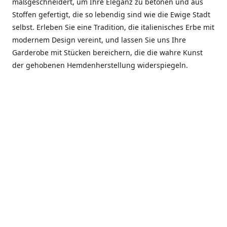
maßgeschneidert, um Ihre Eleganz zu betonen und aus
Stoffen gefertigt, die so lebendig sind wie die Ewige Stadt
selbst. Erleben Sie eine Tradition, die italienisches Erbe mit
modernem Design vereint, und lassen Sie uns Ihre
Garderobe mit Stücken bereichern, die die wahre Kunst
der gehobenen Hemdenherstellung widerspiegeln.
***************
En el corazón de Roma, entre la Via Veneto y la Piazza di
Spagna, se encuentra el atelier de Dario «Dan» Mandatori,
un maestro camisetero que ha perfeccionado su arte
durante cinco décadas. Criado en una familia de artesanos
—su madre trabajó en Sorella Fontana y su abuelo fue un
reconocido sastre eclesiástico—Dan heredó una pasión por
la elegancia y un compromiso absoluto con la calidad.
Abrió su primera boutique a principios de la década de
1970, cuando la “dolce vita” romana aún brillaba,