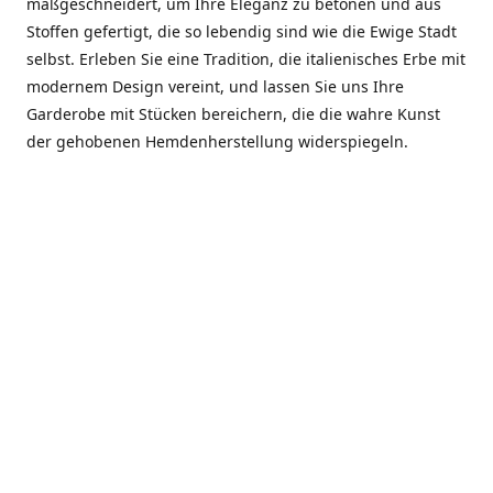
maßgeschneidert, um Ihre Eleganz zu betonen und aus
Stoffen gefertigt, die so lebendig sind wie die Ewige Stadt
selbst. Erleben Sie eine Tradition, die italienisches Erbe mit
modernem Design vereint, und lassen Sie uns Ihre
Garderobe mit Stücken bereichern, die die wahre Kunst
der gehobenen Hemdenherstellung widerspiegeln.
***************
En el corazón de Roma, entre la Via Veneto y la Piazza di
Spagna, se encuentra el atelier de Dario «Dan» Mandatori,
un maestro camisetero que ha perfeccionado su arte
durante cinco décadas. Criado en una familia de artesanos
—su madre trabajó en Sorella Fontana y su abuelo fue un
reconocido sastre eclesiástico—Dan heredó una pasión por
la elegancia y un compromiso absoluto con la calidad.
Abrió su primera boutique a principios de la década de
1970, cuando la “dolce vita” romana aún brillaba,