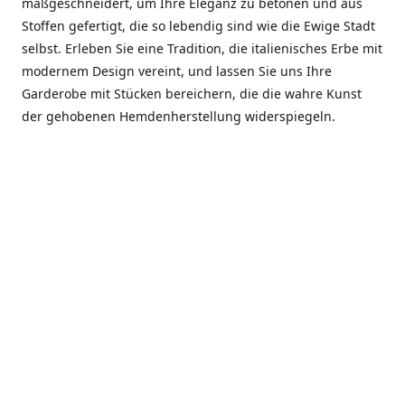
maßgeschneidert, um Ihre Eleganz zu betonen und aus
Stoffen gefertigt, die so lebendig sind wie die Ewige Stadt
selbst. Erleben Sie eine Tradition, die italienisches Erbe mit
modernem Design vereint, und lassen Sie uns Ihre
Garderobe mit Stücken bereichern, die die wahre Kunst
der gehobenen Hemdenherstellung widerspiegeln.
***************
En el corazón de Roma, entre la Via Veneto y la Piazza di
Spagna, se encuentra el atelier de Dario «Dan» Mandatori,
un maestro camisetero que ha perfeccionado su arte
durante cinco décadas. Criado en una familia de artesanos
—su madre trabajó en Sorella Fontana y su abuelo fue un
reconocido sastre eclesiástico—Dan heredó una pasión por
la elegancia y un compromiso absoluto con la calidad.
Abrió su primera boutique a principios de la década de
1970, cuando la “dolce vita” romana aún brillaba,