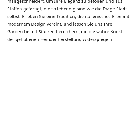
maßgeschneidert, um Ihre Eleganz zu betonen und aus
Stoffen gefertigt, die so lebendig sind wie die Ewige Stadt
selbst. Erleben Sie eine Tradition, die italienisches Erbe mit
modernem Design vereint, und lassen Sie uns Ihre
Garderobe mit Stücken bereichern, die die wahre Kunst
der gehobenen Hemdenherstellung widerspiegeln.
***************
En el corazón de Roma, entre la Via Veneto y la Piazza di
Spagna, se encuentra el atelier de Dario «Dan» Mandatori,
un maestro camisetero que ha perfeccionado su arte
durante cinco décadas. Criado en una familia de artesanos
—su madre trabajó en Sorella Fontana y su abuelo fue un
reconocido sastre eclesiástico—Dan heredó una pasión por
la elegancia y un compromiso absoluto con la calidad.
Abrió su primera boutique a principios de la década de
1970, cuando la “dolce vita” romana aún brillaba,