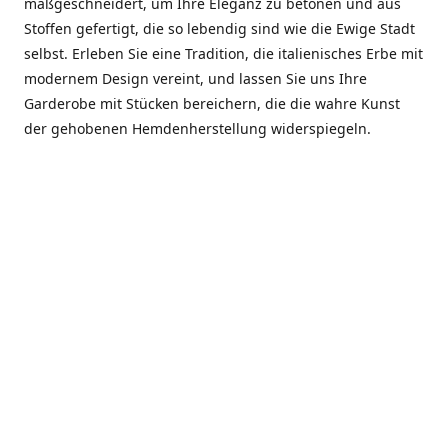
maßgeschneidert, um Ihre Eleganz zu betonen und aus
Stoffen gefertigt, die so lebendig sind wie die Ewige Stadt
selbst. Erleben Sie eine Tradition, die italienisches Erbe mit
modernem Design vereint, und lassen Sie uns Ihre
Garderobe mit Stücken bereichern, die die wahre Kunst
der gehobenen Hemdenherstellung widerspiegeln.
***************
En el corazón de Roma, entre la Via Veneto y la Piazza di
Spagna, se encuentra el atelier de Dario «Dan» Mandatori,
un maestro camisetero que ha perfeccionado su arte
durante cinco décadas. Criado en una familia de artesanos
—su madre trabajó en Sorella Fontana y su abuelo fue un
reconocido sastre eclesiástico—Dan heredó una pasión por
la elegancia y un compromiso absoluto con la calidad.
Abrió su primera boutique a principios de la década de
1970, cuando la “dolce vita” romana aún brillaba,