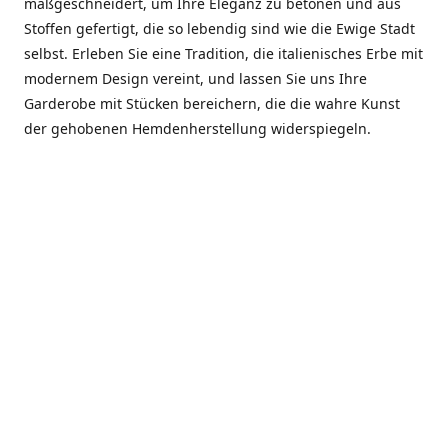
maßgeschneidert, um Ihre Eleganz zu betonen und aus
Stoffen gefertigt, die so lebendig sind wie die Ewige Stadt
selbst. Erleben Sie eine Tradition, die italienisches Erbe mit
modernem Design vereint, und lassen Sie uns Ihre
Garderobe mit Stücken bereichern, die die wahre Kunst
der gehobenen Hemdenherstellung widerspiegeln.
***************
En el corazón de Roma, entre la Via Veneto y la Piazza di
Spagna, se encuentra el atelier de Dario «Dan» Mandatori,
un maestro camisetero que ha perfeccionado su arte
durante cinco décadas. Criado en una familia de artesanos
—su madre trabajó en Sorella Fontana y su abuelo fue un
reconocido sastre eclesiástico—Dan heredó una pasión por
la elegancia y un compromiso absoluto con la calidad.
Abrió su primera boutique a principios de la década de
1970, cuando la “dolce vita” romana aún brillaba,