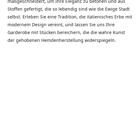
maßgeschneidert, um Ihre Eleganz zu betonen und aus
Stoffen gefertigt, die so lebendig sind wie die Ewige Stadt
selbst. Erleben Sie eine Tradition, die italienisches Erbe mit
modernem Design vereint, und lassen Sie uns Ihre
Garderobe mit Stücken bereichern, die die wahre Kunst
der gehobenen Hemdenherstellung widerspiegeln.
***************
En el corazón de Roma, entre la Via Veneto y la Piazza di
Spagna, se encuentra el atelier de Dario «Dan» Mandatori,
un maestro camisetero que ha perfeccionado su arte
durante cinco décadas. Criado en una familia de artesanos
—su madre trabajó en Sorella Fontana y su abuelo fue un
reconocido sastre eclesiástico—Dan heredó una pasión por
la elegancia y un compromiso absoluto con la calidad.
Abrió su primera boutique a principios de la década de
1970, cuando la “dolce vita” romana aún brillaba,