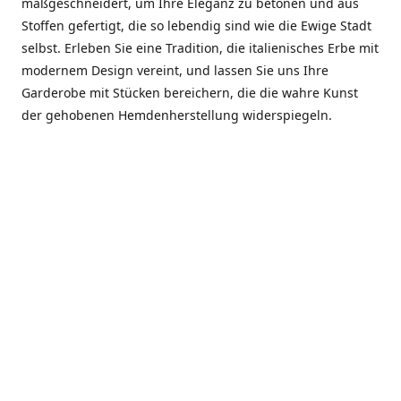
maßgeschneidert, um Ihre Eleganz zu betonen und aus
Stoffen gefertigt, die so lebendig sind wie die Ewige Stadt
selbst. Erleben Sie eine Tradition, die italienisches Erbe mit
modernem Design vereint, und lassen Sie uns Ihre
Garderobe mit Stücken bereichern, die die wahre Kunst
der gehobenen Hemdenherstellung widerspiegeln.
***************
En el corazón de Roma, entre la Via Veneto y la Piazza di
Spagna, se encuentra el atelier de Dario «Dan» Mandatori,
un maestro camisetero que ha perfeccionado su arte
durante cinco décadas. Criado en una familia de artesanos
—su madre trabajó en Sorella Fontana y su abuelo fue un
reconocido sastre eclesiástico—Dan heredó una pasión por
la elegancia y un compromiso absoluto con la calidad.
Abrió su primera boutique a principios de la década de
1970, cuando la “dolce vita” romana aún brillaba,