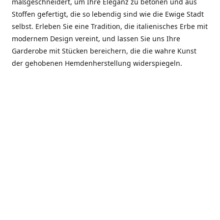
maßgeschneidert, um Ihre Eleganz zu betonen und aus
Stoffen gefertigt, die so lebendig sind wie die Ewige Stadt
selbst. Erleben Sie eine Tradition, die italienisches Erbe mit
modernem Design vereint, und lassen Sie uns Ihre
Garderobe mit Stücken bereichern, die die wahre Kunst
der gehobenen Hemdenherstellung widerspiegeln.
***************
En el corazón de Roma, entre la Via Veneto y la Piazza di
Spagna, se encuentra el atelier de Dario «Dan» Mandatori,
un maestro camisetero que ha perfeccionado su arte
durante cinco décadas. Criado en una familia de artesanos
—su madre trabajó en Sorella Fontana y su abuelo fue un
reconocido sastre eclesiástico—Dan heredó una pasión por
la elegancia y un compromiso absoluto con la calidad.
Abrió su primera boutique a principios de la década de
1970, cuando la “dolce vita” romana aún brillaba,