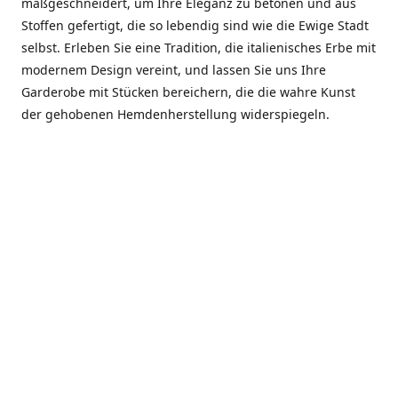
maßgeschneidert, um Ihre Eleganz zu betonen und aus
Stoffen gefertigt, die so lebendig sind wie die Ewige Stadt
selbst. Erleben Sie eine Tradition, die italienisches Erbe mit
modernem Design vereint, und lassen Sie uns Ihre
Garderobe mit Stücken bereichern, die die wahre Kunst
der gehobenen Hemdenherstellung widerspiegeln.
***************
En el corazón de Roma, entre la Via Veneto y la Piazza di
Spagna, se encuentra el atelier de Dario «Dan» Mandatori,
un maestro camisetero que ha perfeccionado su arte
durante cinco décadas. Criado en una familia de artesanos
—su madre trabajó en Sorella Fontana y su abuelo fue un
reconocido sastre eclesiástico—Dan heredó una pasión por
la elegancia y un compromiso absoluto con la calidad.
Abrió su primera boutique a principios de la década de
1970, cuando la “dolce vita” romana aún brillaba,