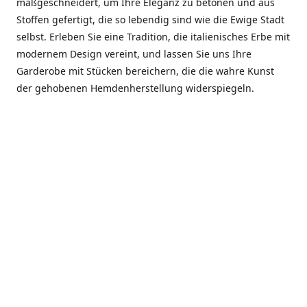
maßgeschneidert, um Ihre Eleganz zu betonen und aus
Stoffen gefertigt, die so lebendig sind wie die Ewige Stadt
selbst. Erleben Sie eine Tradition, die italienisches Erbe mit
modernem Design vereint, und lassen Sie uns Ihre
Garderobe mit Stücken bereichern, die die wahre Kunst
der gehobenen Hemdenherstellung widerspiegeln.
***************
En el corazón de Roma, entre la Via Veneto y la Piazza di
Spagna, se encuentra el atelier de Dario «Dan» Mandatori,
un maestro camisetero que ha perfeccionado su arte
durante cinco décadas. Criado en una familia de artesanos
—su madre trabajó en Sorella Fontana y su abuelo fue un
reconocido sastre eclesiástico—Dan heredó una pasión por
la elegancia y un compromiso absoluto con la calidad.
Abrió su primera boutique a principios de la década de
1970, cuando la “dolce vita” romana aún brillaba,