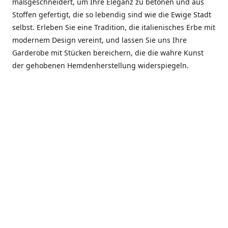
maßgeschneidert, um Ihre Eleganz zu betonen und aus
Stoffen gefertigt, die so lebendig sind wie die Ewige Stadt
selbst. Erleben Sie eine Tradition, die italienisches Erbe mit
modernem Design vereint, und lassen Sie uns Ihre
Garderobe mit Stücken bereichern, die die wahre Kunst
der gehobenen Hemdenherstellung widerspiegeln.
***************
En el corazón de Roma, entre la Via Veneto y la Piazza di
Spagna, se encuentra el atelier de Dario «Dan» Mandatori,
un maestro camisetero que ha perfeccionado su arte
durante cinco décadas. Criado en una familia de artesanos
—su madre trabajó en Sorella Fontana y su abuelo fue un
reconocido sastre eclesiástico—Dan heredó una pasión por
la elegancia y un compromiso absoluto con la calidad.
Abrió su primera boutique a principios de la década de
1970, cuando la “dolce vita” romana aún brillaba,