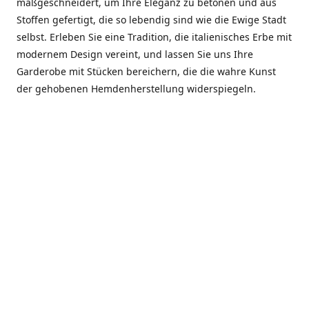
maßgeschneidert, um Ihre Eleganz zu betonen und aus
Stoffen gefertigt, die so lebendig sind wie die Ewige Stadt
selbst. Erleben Sie eine Tradition, die italienisches Erbe mit
modernem Design vereint, und lassen Sie uns Ihre
Garderobe mit Stücken bereichern, die die wahre Kunst
der gehobenen Hemdenherstellung widerspiegeln.
***************
En el corazón de Roma, entre la Via Veneto y la Piazza di
Spagna, se encuentra el atelier de Dario «Dan» Mandatori,
un maestro camisetero que ha perfeccionado su arte
durante cinco décadas. Criado en una familia de artesanos
—su madre trabajó en Sorella Fontana y su abuelo fue un
reconocido sastre eclesiástico—Dan heredó una pasión por
la elegancia y un compromiso absoluto con la calidad.
Abrió su primera boutique a principios de la década de
1970, cuando la “dolce vita” romana aún brillaba,