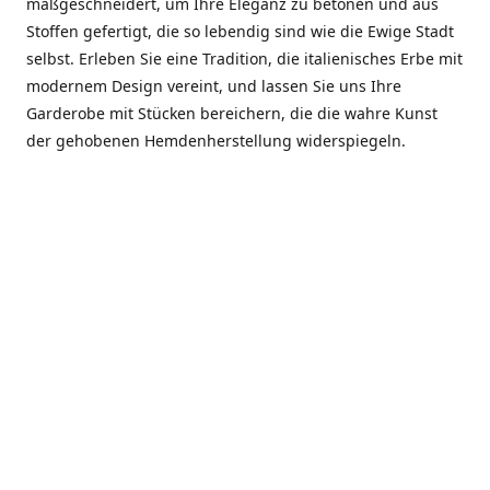
maßgeschneidert, um Ihre Eleganz zu betonen und aus
Stoffen gefertigt, die so lebendig sind wie die Ewige Stadt
selbst. Erleben Sie eine Tradition, die italienisches Erbe mit
modernem Design vereint, und lassen Sie uns Ihre
Garderobe mit Stücken bereichern, die die wahre Kunst
der gehobenen Hemdenherstellung widerspiegeln.
***************
En el corazón de Roma, entre la Via Veneto y la Piazza di
Spagna, se encuentra el atelier de Dario «Dan» Mandatori,
un maestro camisetero que ha perfeccionado su arte
durante cinco décadas. Criado en una familia de artesanos
—su madre trabajó en Sorella Fontana y su abuelo fue un
reconocido sastre eclesiástico—Dan heredó una pasión por
la elegancia y un compromiso absoluto con la calidad.
Abrió su primera boutique a principios de la década de
1970, cuando la “dolce vita” romana aún brillaba,