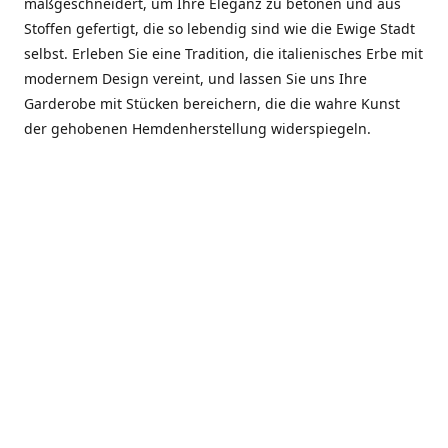
maßgeschneidert, um Ihre Eleganz zu betonen und aus
Stoffen gefertigt, die so lebendig sind wie die Ewige Stadt
selbst. Erleben Sie eine Tradition, die italienisches Erbe mit
modernem Design vereint, und lassen Sie uns Ihre
Garderobe mit Stücken bereichern, die die wahre Kunst
der gehobenen Hemdenherstellung widerspiegeln.
***************
En el corazón de Roma, entre la Via Veneto y la Piazza di
Spagna, se encuentra el atelier de Dario «Dan» Mandatori,
un maestro camisetero que ha perfeccionado su arte
durante cinco décadas. Criado en una familia de artesanos
—su madre trabajó en Sorella Fontana y su abuelo fue un
reconocido sastre eclesiástico—Dan heredó una pasión por
la elegancia y un compromiso absoluto con la calidad.
Abrió su primera boutique a principios de la década de
1970, cuando la “dolce vita” romana aún brillaba,