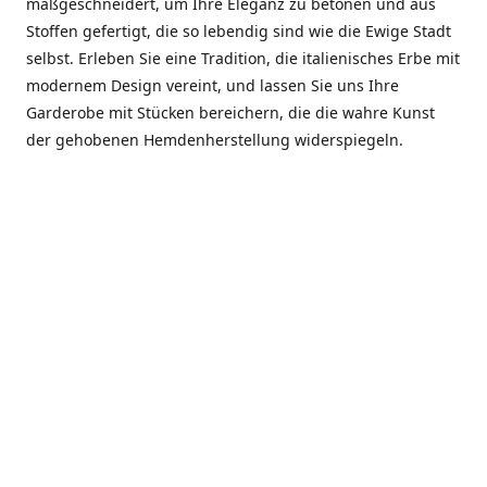
maßgeschneidert, um Ihre Eleganz zu betonen und aus
Stoffen gefertigt, die so lebendig sind wie die Ewige Stadt
selbst. Erleben Sie eine Tradition, die italienisches Erbe mit
modernem Design vereint, und lassen Sie uns Ihre
Garderobe mit Stücken bereichern, die die wahre Kunst
der gehobenen Hemdenherstellung widerspiegeln.
***************
En el corazón de Roma, entre la Via Veneto y la Piazza di
Spagna, se encuentra el atelier de Dario «Dan» Mandatori,
un maestro camisetero que ha perfeccionado su arte
durante cinco décadas. Criado en una familia de artesanos
—su madre trabajó en Sorella Fontana y su abuelo fue un
reconocido sastre eclesiástico—Dan heredó una pasión por
la elegancia y un compromiso absoluto con la calidad.
Abrió su primera boutique a principios de la década de
1970, cuando la “dolce vita” romana aún brillaba,