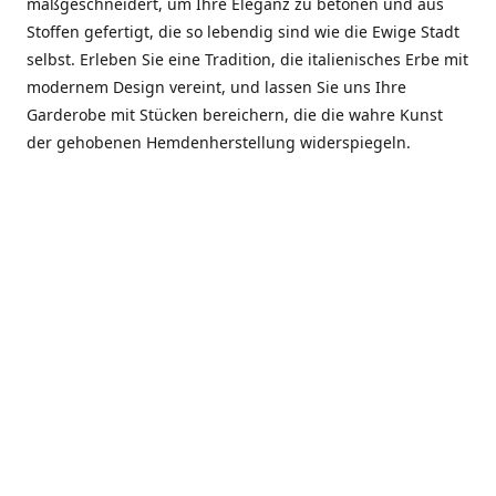
maßgeschneidert, um Ihre Eleganz zu betonen und aus
Stoffen gefertigt, die so lebendig sind wie die Ewige Stadt
selbst. Erleben Sie eine Tradition, die italienisches Erbe mit
modernem Design vereint, und lassen Sie uns Ihre
Garderobe mit Stücken bereichern, die die wahre Kunst
der gehobenen Hemdenherstellung widerspiegeln.
***************
En el corazón de Roma, entre la Via Veneto y la Piazza di
Spagna, se encuentra el atelier de Dario «Dan» Mandatori,
un maestro camisetero que ha perfeccionado su arte
durante cinco décadas. Criado en una familia de artesanos
—su madre trabajó en Sorella Fontana y su abuelo fue un
reconocido sastre eclesiástico—Dan heredó una pasión por
la elegancia y un compromiso absoluto con la calidad.
Abrió su primera boutique a principios de la década de
1970, cuando la “dolce vita” romana aún brillaba,